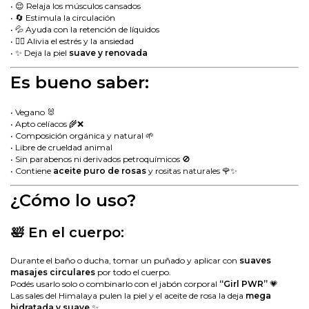
• 😌 Relaja los músculos cansados
• 🔄 Estimula la circulación
• 💦 Ayuda con la retención de líquidos
• 🧘‍♀️ Alivia el estrés y la ansiedad
• ✨ Deja la piel
suave y renovada
Es bueno saber:
• Vegano 🐰
• Apto celíacos 🌾❌
• Composición orgánica y natural 🌱
• Libre de crueldad animal
• Sin parabenos ni derivados petroquímicos 🚫
• Contiene
aceite puro de rosas
y rositas naturales 🌹✨
¿Cómo lo uso?
🛀 En el cuerpo:
Durante el baño o ducha, tomar un puñado y aplicar con
suaves
masajes circulares
por todo el cuerpo.
Podés usarlo solo o combinarlo con el jabón corporal
“Girl PWR”
💗
Las sales del Himalaya pulen la piel y el aceite de rosa la deja
mega
hidratada y suave
✨