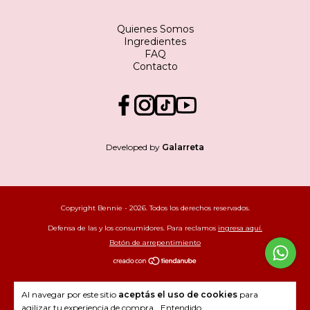
Quienes Somos
Ingredientes
FAQ
Contacto
Developed by
Galarreta
Copyright Bennie - 2026. Todos los derechos reservados.
Defensa de las y los consumidores. Para reclamos
ingresa aquí.
Botón de arrepentimiento
Al navegar por este sitio
aceptás el uso de cookies
para
agilizar tu experiencia de compra.
Entendido