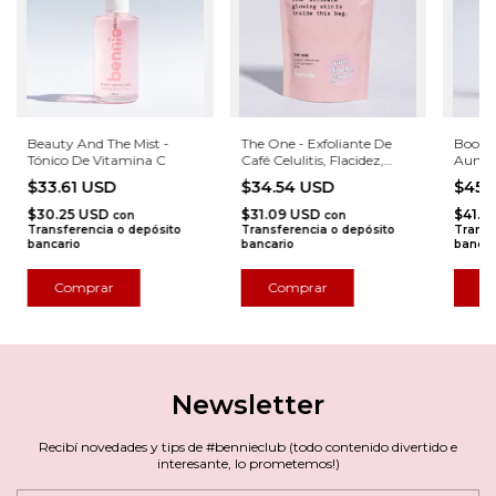
Beauty And The Mist -
The One - Exfoliante De
Boobi
Tónico De Vitamina C
Café Celulitis, Flacidez,
Aumen
Granitos
Reafi
$33.61 USD
$34.54 USD
$45.
$30.25 USD
$31.09 USD
$41.1
con
con
Transferencia o depósito
Transferencia o depósito
Transf
bancario
bancario
bancar
Newsletter
Recibí novedades y tips de #bennieclub (todo contenido divertido e
interesante, lo prometemos!)