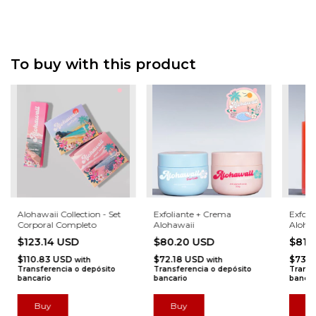
To buy with this product
Alohawaii Collection - Set
Exfoliante + Crema
Exfoli
Corporal Completo
Alohawaii
Aloha
$123.14 USD
$80.20 USD
$81.
$110.83 USD
$72.18 USD
$73.
with
with
Transferencia o depósito
Transferencia o depósito
Transf
bancario
bancario
bancar