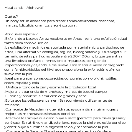
Maui sands - Alohawaii
Qué es?
Un body scrub aclarante para tratar zonas oscurecidas, manchas,
marcas, foliculitis, granitos y acné corporal.
Por qué es especial?
.Exfoliante a base de Arroz recubierto en Ahas, realia una exfoliación dual
tanto física como química
.La exfoliación mecánica es aportada por material micro particulado de
arroz, una alternativa ecológica, segura, biodegradable y 100%vegetal. El
tamaño de estas partículas oscila entre 200-1100um, lo que garantiza
una limpieza profunda, removiendo impurezas, corrigiendo
imperfecciones y dejando la piel suave. Este material viene impregnado
con alfa hidroxiácidos del Kiwi que proporciona la exfoliación química
suave con la piel.
.Ideal para tratar zonas oscurecidas corporales como bikini, rodillas,
codos, espalda y cola.
. Unifica el tono de la piel y estimula la circulación local
.Mejora la apariencia de manchas y marcas de todo el cuerpo
.Elimina y previene la aparición de granos y acné
.Evita que los vellos se encarnen (Se recomienda utilizar antes de
afeinarse)
.Con aceite de Macadamia que hidrata, ayuda a disminuir arrugas y
mejora las manchas ocasionadas por el sol
.Aceite de Maracuyá que disminuye el sebo (perfecto para pieles grasas y
acnéicas). Es rutritivo y antibacteriano, reduce la piel enrojecida por el sol
y contribuye a eliminar la pigmentación y manchas de la piel.
. Con aceite de Papaya El aceite de papaya, alto en tocoferoles y