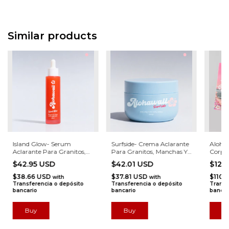
Similar products
Island Glow- Serum
Surfside- Crema Aclarante
Alohaw
Aclarante Para Granitos,
Para Granitos, Manchas Y
Corpo
Manchas Y Marcas
Marcas
$42.95 USD
$42.01 USD
$123
$38.66 USD
$37.81 USD
$110.
with
with
Transferencia o depósito
Transferencia o depósito
Transf
bancario
bancario
bancar