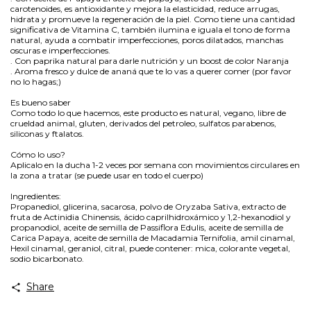
carotenoides, es antioxidante y mejora la elasticidad, reduce arrugas,
hidrata y promueve la regeneración de la piel. Como tiene una cantidad
significativa de Vitamina C, también ilumina e iguala el tono de forma
natural, ayuda a combatir imperfecciones, poros dilatados, manchas
oscuras e imperfecciones.
. Con paprika natural para darle nutrición y un boost de color Naranja
. Aroma fresco y dulce de ananá que te lo vas a querer comer (por favor
no lo hagas;)
Es bueno saber
Como todo lo que hacemos, este producto es natural, vegano, libre de
crueldad animal, gluten, derivados del petroleo, sulfatos parabenos,
siliconas y ftalatos.
Cómo lo uso?
Aplicalo en la ducha 1-2 veces por semana con movimientos circulares en
la zona a tratar (se puede usar en todo el cuerpo)
Ingredientes:
Propanediol, glicerina, sacarosa, polvo de Oryzaba Sativa, extracto de
fruta de Actinidia Chinensis, ácido caprilhidroxámico y 1,2-hexanodiol y
propanodiol, aceite de semilla de Passiflora Edulis, aceite de semilla de
Carica Papaya, aceite de semilla de Macadamia Ternifolia, amil cinamal,
Hexil cinamal, geraniol, citral, puede contener: mica, colorante vegetal,
sodio bicarbonato.
Share