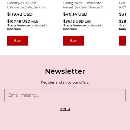
Goodbye Celulitis -
Going Nuts- Exfoliante
Girl P
Exfoliante Café, Serum
Facial De Café, Nueces Y
100% 
Reductor, Crema
Almendras
$119.42 USD
$40.14 USD
$31.
$107.48 USD
$36.13 USD
$28.4
with
with
Transferencia o depósito
Transferencia o depósito
Transf
bancario
bancario
bancar
Newsletter
Register and enjoy our offers.