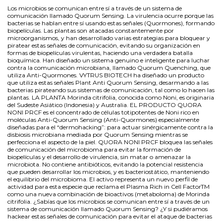
Los microbios se comunican entre sí a través de un sistema de
comunicación llamado Quorum Sensing. La virulencia ocurre porque las
bacterias se hablan entre sí usando estas señales (Quormones), formando
biopelículas. Las plantas son atacadas constantemente por
microorganismos, y han desarrollado varias estrategias para bloquear y
piratear estas señales de comunicación, evitando su organización en
formas de biopelículas virulentas, haciendo una verdadera batalla
bioquímica. Han diseñado un sistema genuino e inteligente para luchar
contra la comunicación microbiana, llamado Quorum Quenching, que
utiliza Anti-Quormones. VYTRUS BIOTECH ha diseñado un producto
que utiliza estas señales Plant Anti Quorum Sensing, desarmando a las
bacterias pirateando sus sistemas de comunicación, tal como lo hacen las
plantas. LA PLANTA Morinda citrifolia, conocida como Noni, es originaria
del Sudeste Asiático (Indonesia) y Australia. EL PRODUCTO QUORA
NONI PRCF es el concentrado de células totipotentes de Noni rico en
moléculas Anti-Quorum Sensing (Anti-Quormones) especialmente
diseñadas para el “dermohacking”: para actuar sinérgicamente contra la
disbiosis microbiana mediada por Quorum Sensing mientras se
perfecciona el aspecto de la piel. QUORA NONI PRCF bloquea las señales
de comunicación del microbioma para evitar la formación de
biopelículas y el desarrollo de virulencia, sin matar o amenazar la
microbiota. No contiene antibióticos, evitando la potencial resistencia
que pueden desarrollar los microbios, y es bacteriostático, manteniendo
el equilibrio del microbioma. El activo representa un nuevo perfil de
actividad para esta especie que reclama el Plasma Rich in Cell FactorTM
como una nueva combinación de bioactivos (metaboloma) de Morinda
citrifolia. ¿Sabías que los microbios se comunican entre sí a través de un
sistema de comunicación llamado Quorum Sensing? ¿Y si pudiéramos
hackear estas señales de comunicación para evitar el ataque de bacterias