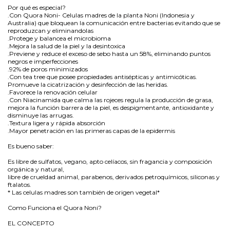
Por qué es especial?
.Con Quora Noni- Celulas madres de la planta Noni (Indonesia y
Australia) que bloquean la comunicación entre bacterias evitando que se
reproduzcan y eliminandolas
.Protege y balancea el microbioma
.Mejora la salud de la piel y la desintoxica
.Previene y reduce el exceso de sebo hasta un 58%, eliminando puntos
negros e imperfecciones
.92% de poros minimizados
.Con tea tree que posee propiedades antisépticas y antimicóticas.
Promueve la cicatrización y desinfección de las heridas.
.Favorece la renovación celular
.Con Niacinamida que calma las rojeces regula la producción de grasa,
mejora la función barrera de la piel, es despigmentante, antioxidante y
disminuye las arrugas.
.Textura ligera y rápida absorción
.Mayor penetración en las primeras capas de la epidermis
Es bueno saber:
Es libre de sulfatos, vegano, apto celíacos, sin fragancia y composición
orgánica y natural,
libre de crueldad animal, parabenos, derivados petroquímicos, siliconas y
ftalatos.
* Las celulas madres son también de origen vegetal*
Como Funciona el Quora Noni?
EL CONCEPTO