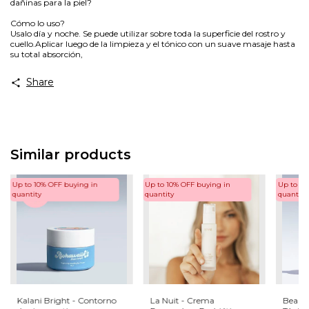
dañinas para la piel?
Cómo lo uso?
Usalo día y noche. Se puede utilizar sobre toda la superficie del rostro y
cuello.Aplicar luego de la limpieza y el tónico con un suave masaje hasta
su total absorción,
Share
Similar products
Up to 10% OFF
buying in
Up to 10% OFF
buying in
Up to 10
quantity
quantity
quantity
Kalani Bright - Contorno
La Nuit - Crema
Beauty