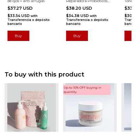
de ojos + anti arrugas
Reparadora Probióticos,
Tónico
Squalane Y Uva
$37.27 USD
$38.20 USD
$33.
$33.54 USD
$34.38 USD
$30.
with
with
Transferencia o depósito
Transferencia o depósito
Transf
bancario
bancario
bancar
To buy with this product
Up to 10% OFF
buying in
quantity