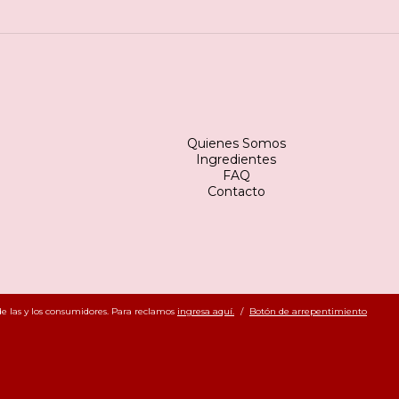
Quienes Somos
Ingredientes
FAQ
Contacto
e las y los consumidores. Para reclamos
ingresa aquí.
/
Botón de arrepentimiento