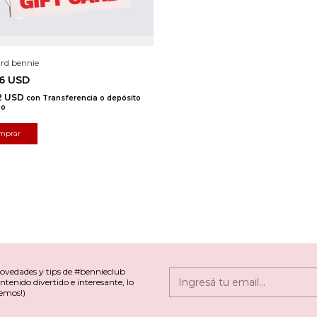
ard bennie
36 USD
2 USD
con
Transferencia o depósito
io
mprar
novedades y tips de #bennieclub
ntenido divertido e interesante, lo
emos!)