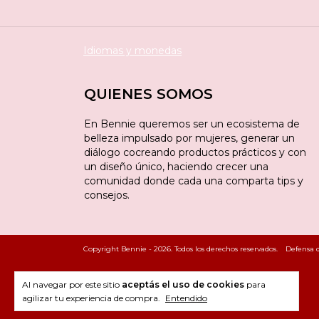
Idiomas y monedas
QUIENES SOMOS
En Bennie queremos ser un ecosistema de
belleza impulsado por mujeres, generar un
diálogo cocreando productos prácticos y con
un diseño único, haciendo crecer una
comunidad donde cada una comparta tips y
consejos.
Copyright Bennie - 2026. Todos los derechos reservados.
Defensa d
Al navegar por este sitio
aceptás el uso de cookies
para
agilizar tu experiencia de compra.
Entendido