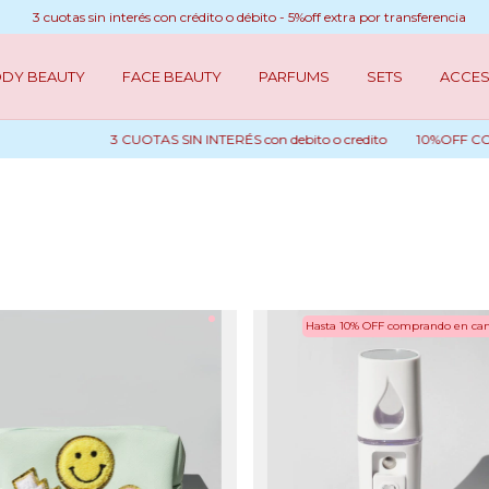
3 cuotas sin interés con crédito o débito - 5%off extra por transferencia
DY BEAUTY
FACE BEAUTY
PARFUMS
SETS
ACCES
3 CUOTAS SIN INTERÉS con debito o credito
10%OFF CON TRAN
Hasta 10% OFF
comprando en can