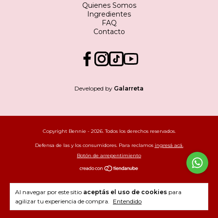
Quienes Somos
Ingredientes
FAQ
Contacto
Developed by
Galarreta
Copyright Bennie - 2026. Todos los derechos reservados.
Defensa de las y los consumidores. Para reclamos
ingresá acá.
Botón de arrepentimiento
Al navegar por este sitio
aceptás el uso de cookies
para
agilizar tu experiencia de compra.
Entendido