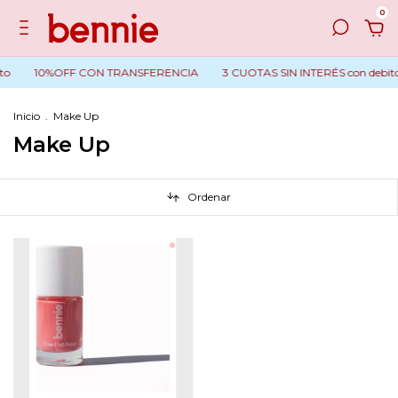
0
to
10%OFF CON TRANSFERENCIA
3 CUOTAS SIN INTERÉS con debito 
Inicio
.
Make Up
Make Up
Ordenar