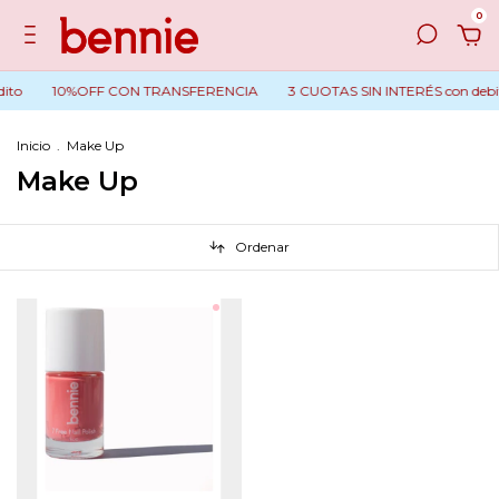
0
ito
10%OFF CON TRANSFERENCIA
3 CUOTAS SIN INTERÉS con debito
Inicio
.
Make Up
Make Up
Ordenar