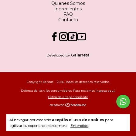
Quienes Somos
Ingredientes
FAQ
Contacto
Developed by
Galarreta
Copyright Bennie - 2026. Todos los derechos reservados.
Defensa de las y los consumidores. Para reclamos
ingresa aquí.
Botón de arrepentimiento
Al navegar por este sitio
aceptás el uso de cookies
para
agilizar tu experiencia de compra.
Entendido