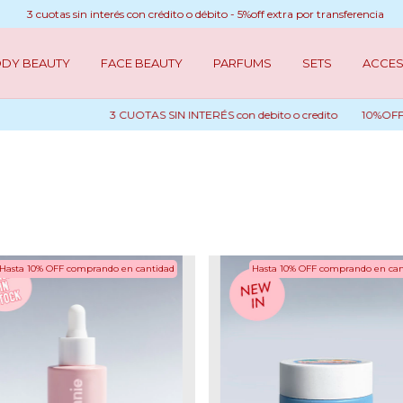
3 cuotas sin interés con crédito o débito - 5%off extra por transferencia
DY BEAUTY
FACE BEAUTY
PARFUMS
SETS
ACCES
3 CUOTAS SIN INTERÉS con debito o credito
10%OFF CON
Hasta 10% OFF
comprando en cantidad
Hasta 10% OFF
comprando en can