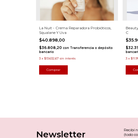
La Nuit - Crema Reparadora Probióticos,
Beauty
Squalane Y Uva
C
$40.898,00
$35.
$36.808,20
$32.3
con
Transferencia o depósito
bancario
bancar
3
x
$13.632,67
sin interés
3
x
$11.9
Recibí 
Newsletter
(todo co