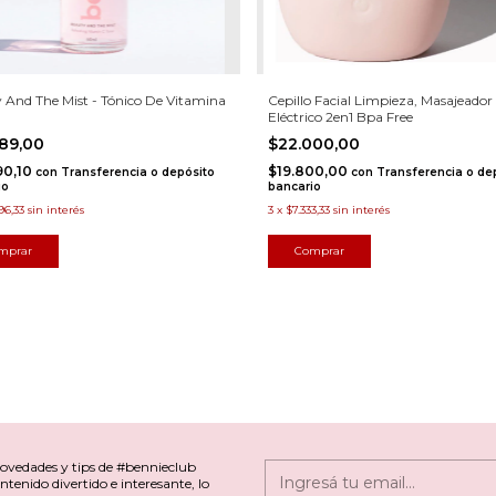
 And The Mist - Tónico De Vitamina
Cepillo Facial Limpieza, Masajeador
Eléctrico 2en1 Bpa Free
989,00
$22.000,00
90,10
$19.800,00
con
Transferencia o depósito
con
Transferencia o de
io
bancario
96,33
sin interés
3
x
$7.333,33
sin interés
novedades y tips de #bennieclub
ntenido divertido e interesante, lo