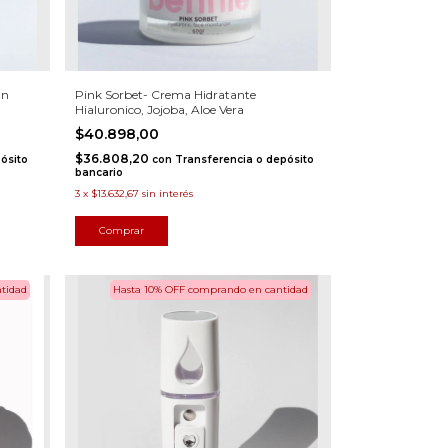
En
Pink Sorbet- Crema Hidratante
Hialuronico, Jojoba, Aloe Vera
$40.898,00
$36.808,20
ósito
con
Transferencia o depósito
bancario
3
x
$13.632,67
sin interés
tidad
Hasta 10% OFF
comprando en cantidad