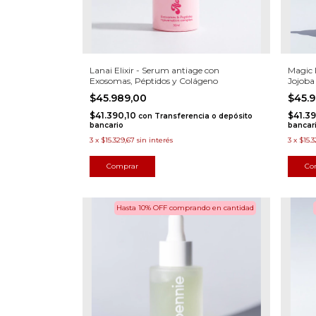
Lanai Elixir - Serum antiage con
Magic 
Exosomas, Péptidos y Colágeno
Jojoba
$45.989,00
$45.
$41.390,10
$41.3
con
Transferencia o depósito
bancario
bancar
3
x
$15.329,67
sin interés
3
x
$15.
Hasta 10% OFF
comprando en cantidad