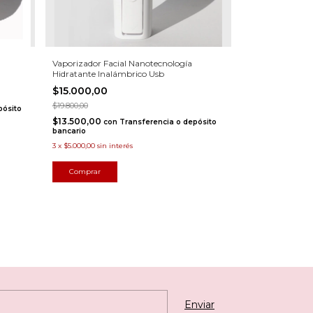
Vaporizador Facial Nanotecnología
Hidratante Inalámbrico Usb
$15.000,00
$19.800,00
pósito
$13.500,00
con
Transferencia o depósito
bancario
3
x
$5.000,00
sin interés
Comprar