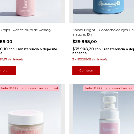
Drops - Aceite puro de Rosas y
Kalani Bright - Contorno de ojos + a
arrugas 15ml
989,00
$39.898,00
90,10
$35.908,20
con
Transferencia o depósito
con
Transferencia o de
io
bancario
329,67
sin interés
3
x
$13.299,33
sin interés
Hasta 10% OFF
comprando en cantidad
Hasta 10% OFF
comprando en can