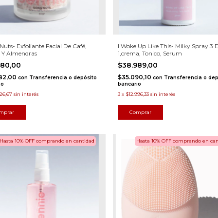
Nuts- Exfoliante Facial De Café,
I Woke Up Like This- Milky Spray 3 
 Y Almendras
1,crema, Tonico, Serum
980,00
$38.989,00
82,00
$35.090,10
con
Transferencia o depósito
con
Transferencia o dep
io
bancario
326,67
sin interés
3
x
$12.996,33
sin interés
Hasta 10% OFF
comprando en cantidad
Hasta 10% OFF
comprando en can