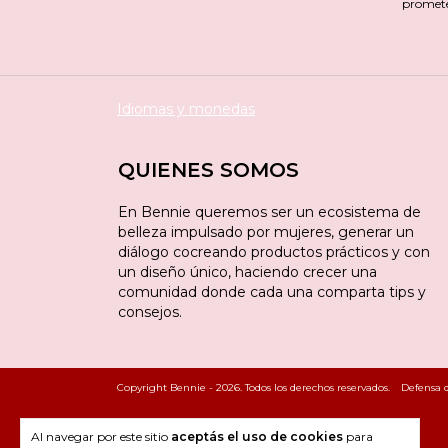
promet
Idiomas y monedas
QUIENES SOMOS
En Bennie queremos ser un ecosistema de
belleza impulsado por mujeres, generar un
diálogo cocreando productos prácticos y con
un diseño único, haciendo crecer una
comunidad donde cada una comparta tips y
consejos.
Copyright Bennie - 2026. Todos los derechos reservados.
Defensa d
Al navegar por este sitio
aceptás el uso de cookies
para