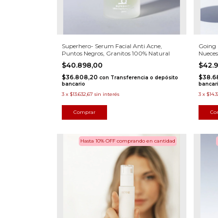
Superhero- Serum Facial Anti Acne,
Going 
Puntos Negros, Granitos 100% Natural
Nueces
$40.898,00
$42.
$36.808,20
$38.6
con
Transferencia o depósito
bancario
bancar
3
x
$13.632,67
sin interés
3
x
$14.
Hasta 10% OFF
comprando en cantidad