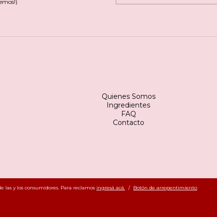
emos!)
Quienes Somos
Ingredientes
FAQ
Contacto
e las y los consumidores. Para reclamos
ingresá acá.
/
Botón de arrepentimiento