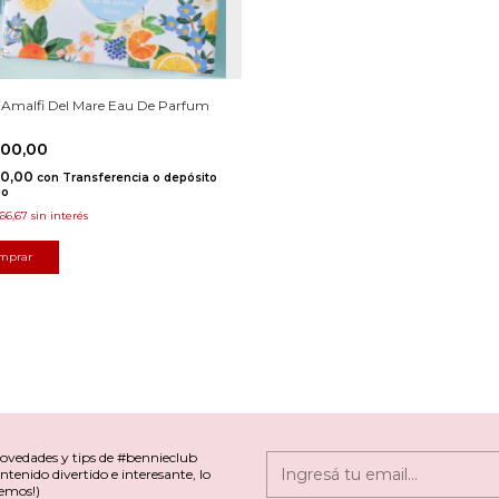
- Amalfi Del Mare Eau De Parfum
800,00
20,00
con
Transferencia o depósito
io
266,67
sin interés
novedades y tips de #bennieclub
ntenido divertido e interesante, lo
emos!)