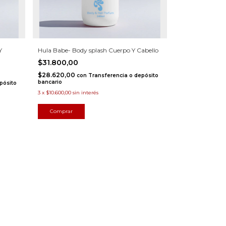
Y
Hula Babe- Body splash Cuerpo Y Cabello
$31.800,00
$28.620,00
con
Transferencia o depósito
bancario
pósito
3
x
$10.600,00
sin interés