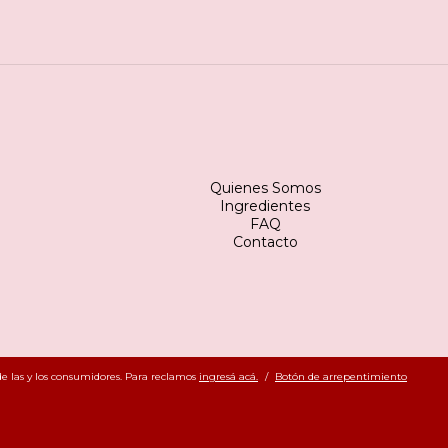
Quienes Somos
Ingredientes
FAQ
Contacto
e las y los consumidores. Para reclamos
ingresá acá.
/
Botón de arrepentimiento