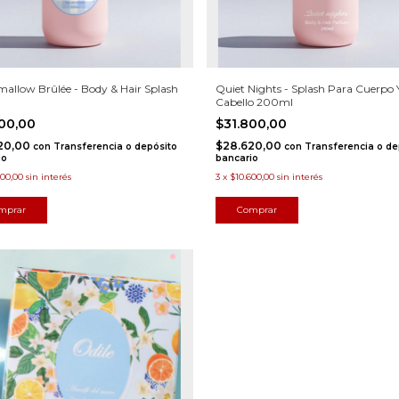
allow Brûlée - Body & Hair Splash
Quiet Nights - Splash Para Cuerpo 
l
Cabello 200ml
800,00
$31.800,00
20,00
$28.620,00
con
Transferencia o depósito
con
Transferencia o de
io
bancario
600,00
sin interés
3
x
$10.600,00
sin interés