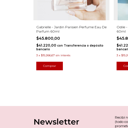
Gabrielle - Jardin Parisien Perfume Eau De
Odile 
Parfum 60ml
60ml
$45.800,00
$45.
$41.220,00
$41.2
con
Transferencia o depósito
bancario
bancar
3
x
$15.266,67
sin interés
3
x
$15.
Recibí 
Newsletter
(todo co
promet