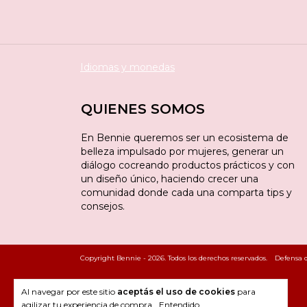
Idiomas y monedas
QUIENES SOMOS
En Bennie queremos ser un ecosistema de
belleza impulsado por mujeres, generar un
diálogo cocreando productos prácticos y con
un diseño único, haciendo crecer una
comunidad donde cada una comparta tips y
consejos.
Copyright Bennie - 2026. Todos los derechos reservados.
Defensa d
Al navegar por este sitio
aceptás el uso de cookies
para
agilizar tu experiencia de compra.
Entendido