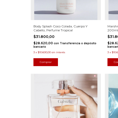
Body Splash Coco Colada, Cuerpo Y
Marshm
Cabello, Perfume Tropical
200m
$31.800,00
$31.
$28.620,00
$28.6
con
Transferencia o depósito
bancario
bancar
3
x
$10.600,00
sin interés
3
x
$10.