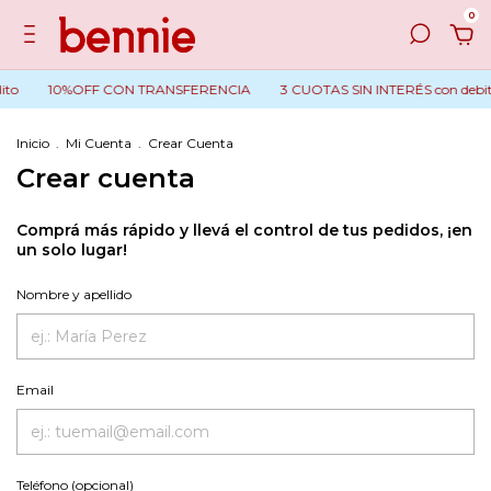
0
ito
10%OFF CON TRANSFERENCIA
3 CUOTAS SIN INTERÉS con debito
Inicio
.
Mi Cuenta
.
Crear Cuenta
Crear cuenta
Comprá más rápido y llevá el control de tus pedidos, ¡en
un solo lugar!
Nombre y apellido
Email
Teléfono (opcional)