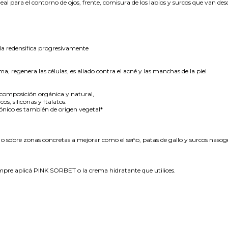
Ideal para el contorno de ojos, frente, comisura de los labios y surcos que van de
y la redensifica progresivamente
ma, regenera las células, es aliado contra el acné y las manchas de la piel
y composición orgánica y natural,
s, siliconas y ftalatos.
rónico es también de origen vegetal*
llo o sobre zonas concretas a mejorar como el seño, patas de gallo y surcos nasog
empre aplicá PINK SORBET o la crema hidratante que utilices.