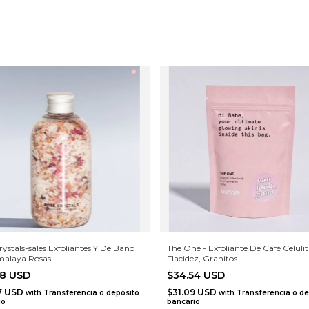
rystals-sales Exfoliantes Y De Baño
The One - Exfoliante De Café Celuliti
malaya Rosas
Flacidez, Granitos
08 USD
$34.54 USD
7 USD
$31.09 USD
with
Transferencia o depósito
with
Transferencia o de
io
bancario