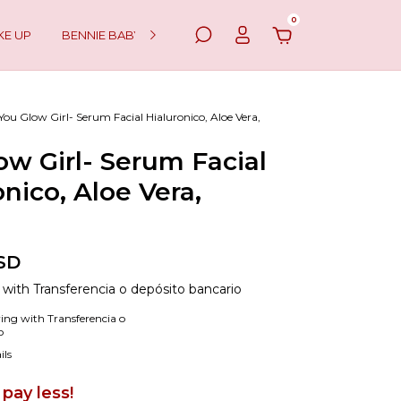
0
KE UP
BENNIE BABY
HAIR
You Glow Girl- Serum Facial Hialuronico, Aloe Vera,
ow Girl- Serum Facial
onico, Aloe Vera,
SD
D
with
Transferencia o depósito bancario
ing with Transferencia o
o
ils
pay less!