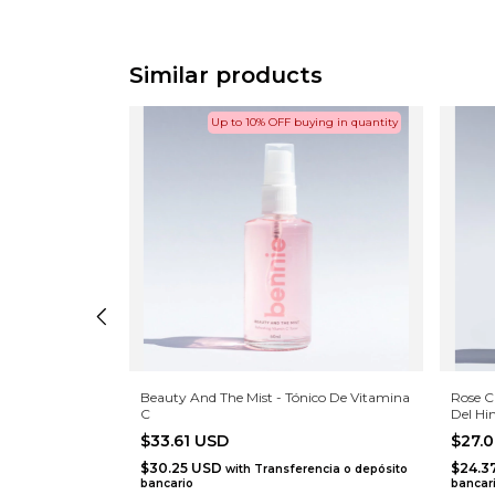
Similar products
Up to 10% OFF
buying in quantity
ma Hidratante
Beauty And The Mist - Tónico De Vitamina
Rose C
C
Del Hi
$33.61 USD
$27.
$30.25 USD
$24.3
ncia o depósito
with
Transferencia o depósito
bancario
bancar