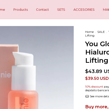
ome
Products
Contact
SETS
ACCESORIES
MA
Home
.
SALE
.
Lifting
You Gl
Hialur
Lifting
$43.89 U
$39.50 US
10% discount
pay
depósito bancari
See more deta
Buy more, 