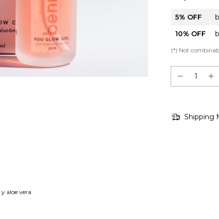
5% OFF
b
10% OFF
b
(*) Not combina
Shipping 
 y aloe vera