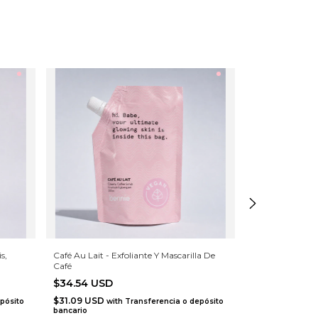
s,
Café Au Lait - Exfoliante Y Mascarilla De
The One Mint-ex
Café
Celulitis,granito
$34.54 USD
$34.54 USD
$31.09 USD
$31.09 USD
pósito
with
Transferencia o depósito
wi
bancario
bancario