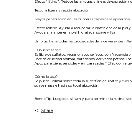
Efecto “lifting”. Reduce las arrugas y líneas de expresión (
Textura ligera y rápida absorción
Mayor penetración en las primeras capas de la epidermis
Efecto relleno. Ayuda a recuperar la elasticidad de la piel 
Ayuda a mantener la piel hidratada, suave y lisa
Un plus, tiene todas las propiedades del aloe vera– desinfla
Es bueno saber:
Es libre de sulfatos, vegano, apto celíacos, con fragancia 
libre de crueldad animal, parabenos, derivados petroquímico
Apto para pieles sensibles y embarazadas * El ácido hialu
Cómo lo uso?
Se puede utilizar sobre toda la superficie del rostro y cue
suave masaje hasta su total absorción.
BennieTip: Luego del sérum y para terminar la rutina, si
Share