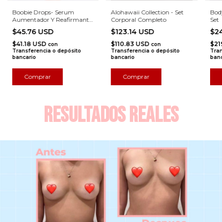
Boobie Drops- Serum
Alohawaii Collection - Set
Bod
Aumentador Y Reafirmante
Corporal Completo
Set
De Busto
$45.76 USD
$123.14 USD
$2
$41.18 USD
$110.83 USD
$21
con
con
Transferencia o depósito
Transferencia o depósito
Tran
bancario
bancario
banc
Resultados reales