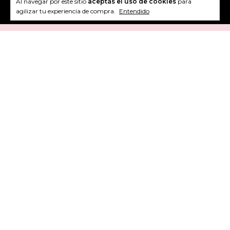
Al navegar por este sitio
aceptás el uso de cookies
para
agilizar tu experiencia de compra.
Entendido
Newsletter
Recibí novedades y tips de #bennieclub (todo contenido divertido e
interesante, lo prometemos!)
Idiomas y monedas