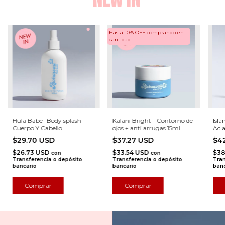
Hasta 10% OFF
comprando en
cantidad
Hula Babe- Body splash
Kalani Bright - Contorno de
Isl
Cuerpo Y Cabello
ojos + anti arrugas 15ml
Acla
Man
$29.70 USD
$37.27 USD
$4
$26.73 USD
$33.54 USD
$38
con
con
Transferencia o depósito
Transferencia o depósito
Tran
bancario
bancario
banc