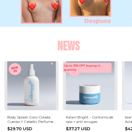
News
Up to 10% OFF
buying in
quantity
Body Splash Coco Colada,
Kalani Bright - Contorno de
Isl
Cuerpo Y Cabello, Perfume
ojos + anti arrugas
Acla
Tropical - (copia)
Man
$29.70 USD
$37.27 USD
$4