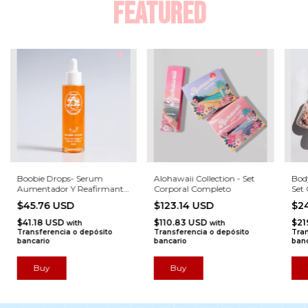
Featured
Boobie Drops- Serum
Alohawaii Collection - Set
Bod
Aumentador Y Reafirmante
Corporal Completo
Set
De Busto
$45.76 USD
$123.14 USD
$2
$41.18 USD
$110.83 USD
$21
with
with
Transferencia o depósito
Transferencia o depósito
Tran
bancario
bancario
banc